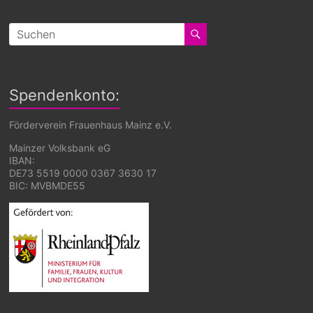
Spendenkonto:
Förderverein Frauenhaus Mainz e.V.
Mainzer Volksbank eG
IBAN:
DE73 5519 0000 0367 3630 17
BIC: MVBMDE55